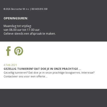
© 2026 Devisscher W. n.v. | BE 0455 816 559
OPENINGSUREN:
Maandag tot vrijdag:
van 08.00 uur tot 17.00 uur.
Gelieve steeds een afspraak te maken.
4 Feb 2021
GEZELLIG TUINIEREN? DAT DOE JE IN ONZE PRACHTIGE …
Gezellig tuinieren? Dat doe je in onze prachtige boogserres. Interesse?
Contacteer ons voor een offerte…