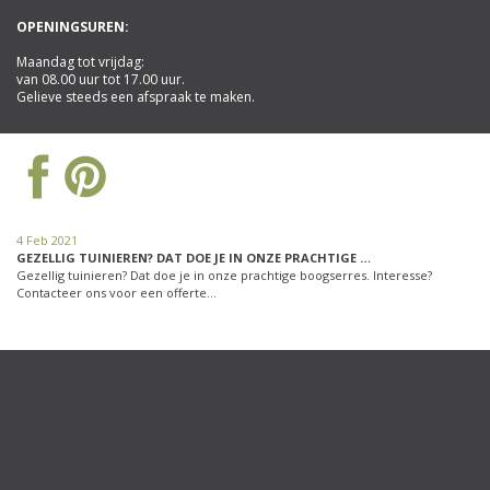
OPENINGSUREN:
Maandag tot vrijdag:
van 08.00 uur tot 17.00 uur.
Gelieve steeds een afspraak te maken.
4 Feb 2021
GEZELLIG TUINIEREN? DAT DOE JE IN ONZE PRACHTIGE …
Gezellig tuinieren? Dat doe je in onze prachtige boogserres. Interesse?
Contacteer ons voor een offerte…