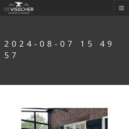
HOME
OVER ONS
2024-08-07 15 49
SIERSMEEDWERK
57
CONTAINERS
CONSTRUCTIE
MACHINEPARK
NIEUWS
OFFERTE
VACATURES
CONTACT
DOORZOEK WEBSITE