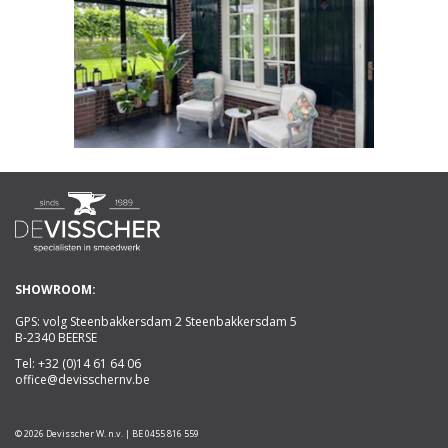
SHOWROOM:
GPS: volg Steenbakkersdam 2 Steenbakkersdam 5
B-2340 BEERSE
Tel:
+32 (0)14 61 64 06
office@devisschernv.be
© 2026 Devisscher W. n.v. | BE 0455 816 559