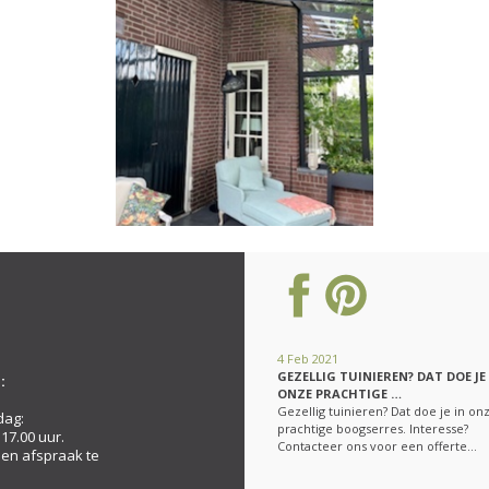
4 Feb 2021
GEZELLIG TUINIEREN? DAT DOE JE
:
ONZE PRACHTIGE …
Gezellig tuinieren? Dat doe je in on
dag:
prachtige boogserres. Interesse?
 17.00 uur.
Contacteer ons voor een offerte…
een afspraak te