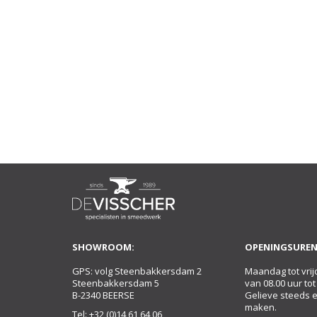
SHOWROOM:
OPENINGSUREN
GPS: volg Steenbakkersdam 2
Maandag tot vrij
Steenbakkersdam 5
van 08.00 uur tot
B-2340 BEERSE
Gelieve steeds 
maken.
Tel:
+32 (0)14 61 64 06