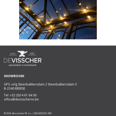
SHOWROOM:
GPS: volg Steenbakkersdam 2 Steenbakkersdam 5
B-2340 BEERSE
Tel:
+32 (0)14 61 64 06
office@devisschernv.be
© 2026 Devisscher W. n.v. | BE 0455 816 559