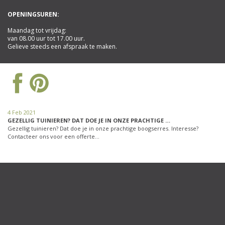
OPENINGSUREN:
Maandag tot vrijdag:
van 08.00 uur tot 17.00 uur.
Gelieve steeds een afspraak te maken.
4 Feb 2021
GEZELLIG TUINIEREN? DAT DOE JE IN ONZE PRACHTIGE …
Gezellig tuinieren? Dat doe je in onze prachtige boogserres. Interesse?
Contacteer ons voor een offerte…