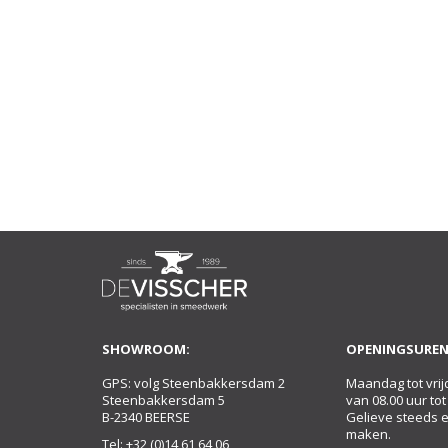
SHOWROOM:
OPENINGSUREN
GPS: volg Steenbakkersdam 2
Maandag tot vrij
Steenbakkersdam 5
van 08.00 uur tot
B-2340 BEERSE
Gelieve steeds 
maken.
Tel:
+32 (0)14 61 64 06