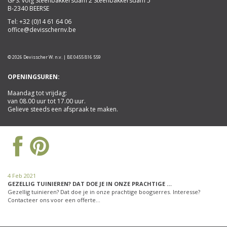
GPS: volg Steenbakkersdam 2 Steenbakkersdam 5
B-2340 BEERSE
Tel:
+32 (0)14 61 64 06
office@devisschernv.be
© 2026 Devisscher W. n.v. | BE 0455 816 559
OPENINGSUREN:
Maandag tot vrijdag:
van 08.00 uur tot 17.00 uur.
Gelieve steeds een afspraak te maken.
4 Feb 2021
GEZELLIG TUINIEREN? DAT DOE JE IN ONZE PRACHTIGE …
Gezellig tuinieren? Dat doe je in onze prachtige boogserres. Interesse?
Contacteer ons voor een offerte…